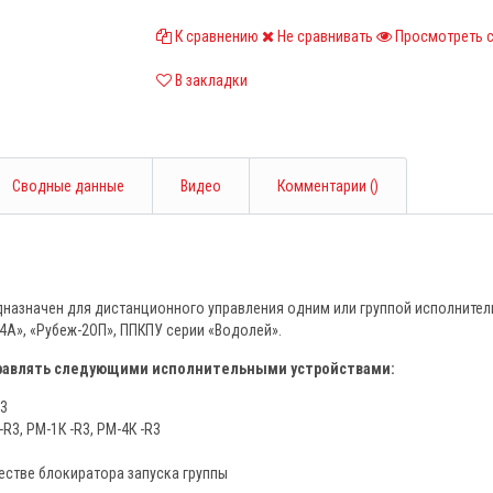
К сравнению
Не сравнивать
Просмотреть 
В закладки
Сводные данные
Видео
Комментарии (
)
назначен для дистанционного управления одним или группой исполнител
А», «Рубеж-2ОП», ППКПУ серии «Водолей».
правлять следующими исполнительными устройствами:
3
3, РМ-1К -R3, РМ-4К -R3
естве блокиратора запуска группы